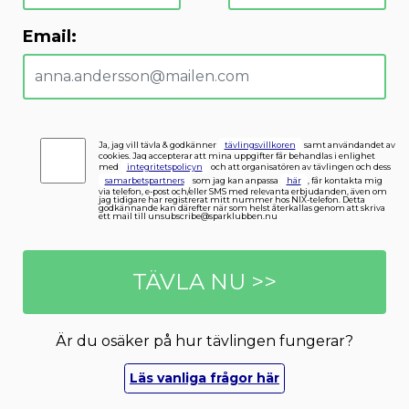
Email:
Ja, jag vill tävla & godkänner
tävlingsvillkoren
samt användandet av
cookies. Jag accepterar att mina uppgifter får behandlas i enlighet
med
integritetspolicyn
och att organisatören av tävlingen och dess
samarbetspartners
som jag kan anpassa
här
, får kontakta mig
via telefon, e-post och/eller SMS med relevanta erbjudanden, även om
jag tidigare har registrerat mitt nummer hos NIX-telefon. Detta
godkännande kan därefter när som helst återkallas genom att skriva
ett mail till unsubscribe@sparklubben.nu
TÄVLA NU >>
Är du osäker på hur tävlingen fungerar?
Läs vanliga frågor här